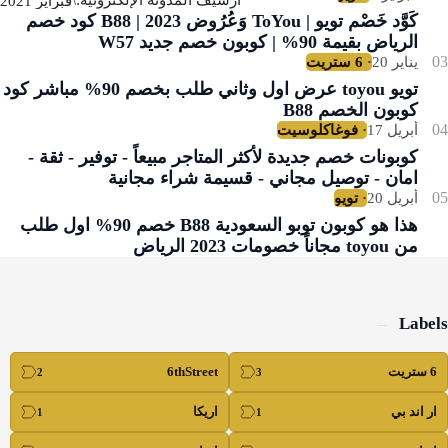
كَوَّد خَصْم تويو | ToYou وَعُرُوض 2023 | B88 كود خصم
الرياض بقيمة 90% | كوبون خصم جديد W57
تويو toyou عرض اول وثاني طلب بخصم 90% مباشر كود
كوبون الخصم B88
كوبونات خصم جديدة لأكثر المتاجر مبيعاً - توفير - ثقة -
امان - توصيل مجاني - قسيمة شراء مجانية
هذا هو كوبون توبو السعودية B88 خصم 90% اول طلب
من toyou مجاناً خصومات 2023 الرياض
Labels
6 ستريت
6thStreet
ار اند بي
اريكا