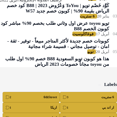
كَوَّد خَصْم تويو | ToYou وَعُرُوض 2023 | B88 كود خصم
الرياض بقيمة 90% | كوبون خصم جديد W57
تويو toyou عرض اول وثاني طلب بخصم 90% مباشر كود
كوبون الخصم B88
كوبونات خصم جديدة لأكثر المتاجر مبيعاً - توفير - ثقة -
امان - توصيل مجاني - قسيمة شراء مجانية
هذا هو كوبون توبو السعودية B88 خصم 90% اول طلب
من toyou مجاناً خصومات 2023 الرياض
Labels
6 ستريت
6thStreet
ار اند بي
اريكا