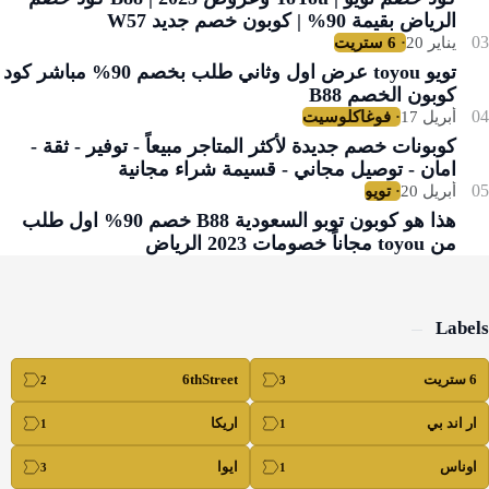
الرياض بقيمة 90% | كوبون خصم جديد W57
تويو toyou عرض اول وثاني طلب بخصم 90% مباشر كود
كوبون الخصم B88
كوبونات خصم جديدة لأكثر المتاجر مبيعاً - توفير - ثقة -
امان - توصيل مجاني - قسيمة شراء مجانية
هذا هو كوبون توبو السعودية B88 خصم 90% اول طلب
من toyou مجاناً خصومات 2023 الرياض
Labels
6 ستريت
6thStreet
ار اند بي
اريكا
اوناس
ايوا