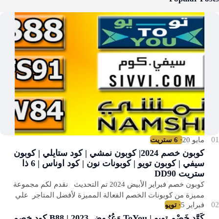
كوبون خصم 2024| كوبون نمشي | كود ستايلي | كوبون
سيفي | كوبون تويو | كوبونات نون | كود اوناس | 6 ذا
ستريت DD90
كوبون خصم فبراير الأبيض 2024 تم التحديث نقدم لكم مجموعة
مميزة من كوبونات الخصم الفعالة المميزة لأفضل المتاجر علي
مستوي العالم والمستحبة للعالم ال…
كَوَّد خَصْم تويو | ToYou وَعُرُوض 2023 | B88 كود خصم