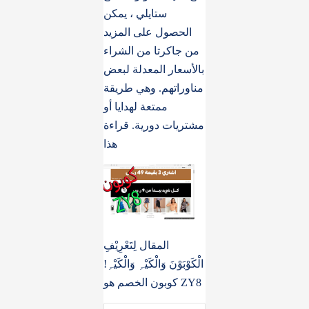
ستايلي ، يمكن
الحصول على المزيد
من جاكرتا من الشراء
بالأسعار المعدلة لبعض
مناوراتهم. وهي طريقة
ممتعة لهدايا أو
مشتريات دوریة. قراءة
هذا
المقال لِتَعْرِیْفِ
الْکَوْبَوْنَ وَالْکَیْہِ وَالْکَیْہِ!
كوبون الخصم هو ZY8