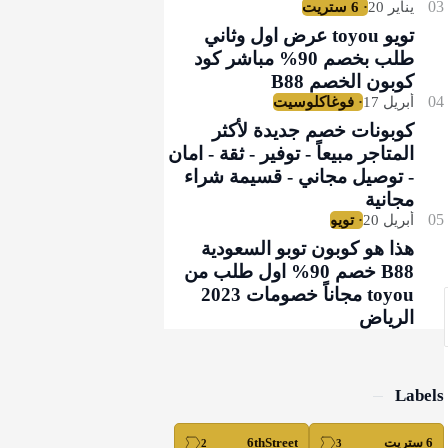
تويو toyou عرض اول وثاني
طلب بخصم 90% مباشر كود
كوبون الخصم B88
كوبونات خصم جديدة لأكثر
المتاجر مبيعاً - توفير - ثقة - امان
- توصيل مجاني - قسيمة شراء
مجانية
هذا هو كوبون توبو السعودية
B88 خصم 90% اول طلب من
toyou مجاناً خصومات 2023
الرياض
Labels
6 ستريت
6thStreet