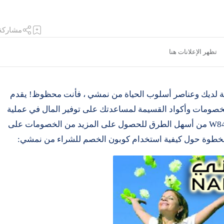
ة لديك وعناصر أسلوب الحياة من نمشي ، فأنت محظوظ! يقدم
خصومات وأكواد القسيمة لمساعدتك على توفير المال في عملية
الشراء التالية. يعد استخدام كوبون خصم نمشي W84 من أسهل الطرق للحصول على المزيد من الخصومات على
بخطوة حول كيفية استخدام كوبون الخصم للشراء من نمشي: