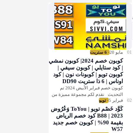
كوبون خصم 2024| كوبون نمشي
| كود ستايلي | كوبون سيفي |
كوبون تويو | كوبونات نون | كود
اوناس | 6 ذا ستريت DD90
كوبون خصم فبراير الأبيض 2024 تم
التحديث نقدم لكم مجموعة مميزة من
كوبونات الخصم الفعالة المميزة
لأفضل المتاجر علي مستوي العالم
كَوَّد خَصْم تويو | ToYou وَعُرُوض
والمستحبة للعالم ال…
2023 | B88 كود خصم الرياض
بقيمة 90% | كوبون خصم جديد
W57