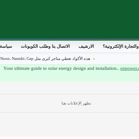
لتجارة الإلكترونية؟
الارشيف
الاتصال بنا وطلب الكوبونات
سياسة 
هذه الأكواد تغطي متاجر كبرى مثل Noon، Namshi، Gap، تويو، Vogacloset، Eyewa، وغيرها، وتمنح خصومات حقيقية في مصر والسعودية والإمارات والكويت والبحرين. 2026
enpower.