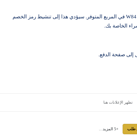
2. عندما تكون جاهزًا للدفع ، أدخل كوبون الخصم W84 في المربع المتوفر. سيؤدي هذا إلى تنشيط رمز الخصم
راء الخاصة بك.