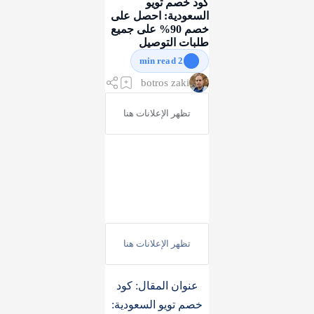
كود خصم تويو
السعودية: احصل على
خصم 90% على جميع
طلبات التوصيل
2 min read
عنوان المقال: كود
خصم تويو السعودية: