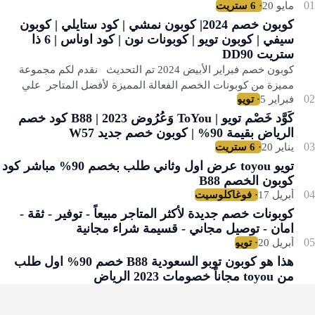
كوبون خصم 2024| كوبون نمشي | كود ستايلي | كوبون
سيفي | كوبون تويو | كوبونات نون | كود اوناس | 6 ذا
ستريت DD90
كوبون خصم فبراير الأبيض 2024 تم التحديث نقدم لكم مجموعة
مميزة من كوبونات الخصم الفعالة المميزة لأفضل المتاجر علي
مستوي العالم والمستحبة للعالم ال…
كَوَّد خَصْم تويو | ToYou وَعُرُوض 2023 | B88 كود خصم
الرياض بقيمة 90% | كوبون خصم جديد W57
تويو toyou عرض اول وثاني طلب بخصم 90% مباشر كود
كوبون الخصم B88
كوبونات خصم جديدة لأكثر المتاجر مبيعاً - توفير - ثقة -
امان - توصيل مجاني - قسيمة شراء مجانية
هذا هو كوبون توبو السعودية B88 خصم 90% اول طلب
من toyou مجاناً خصومات 2023 الرياض