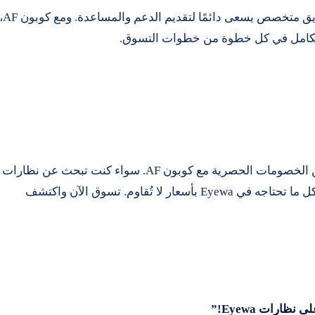
تفخر Eyewa بتقديم خدمة عملاء استثنائية، مع فريق متخصص يسعى دائمًا لتقديم الدعم والم
الكامل في كل خطوة من خطوات التسوق.
لا تفوت فرصة التسوق في Eyewa والاستفادة من الخصومات الحصرية مع كوبون AF. سواء كنت تبحث عن نظارات
شمسية للشاطئ أو نظارات طبية للعمل، ستجد كل ما تحتاجه في Eyewa بأسعار لا تُقاوم. تسوق الآن واكتشف