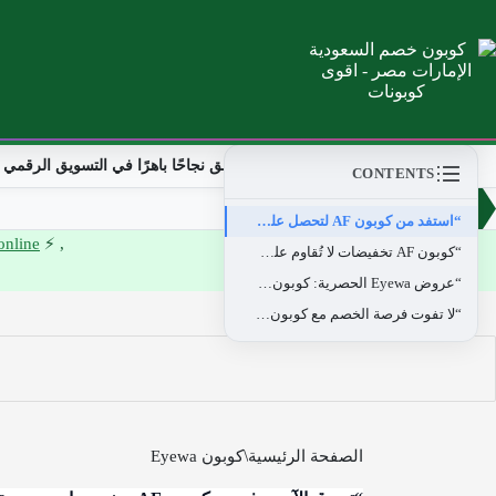
Home
من نحن
كيف تحقق نجاحًا باهرًا في التسويق الرقمي وا
CONTENTS
NEW
“استفد من كوبون AF لتحصل على خصم 25% على نظارات Eyewa!”
online
, ⚡ Your ultimate guide to solar energy design and installation..
“كوبون AF تخفيضات لا تُقاوم على النظارات والعدسات من Eyewa!”
“عروض Eyewa الحصرية: كوبون AF يقدم لك خصمًا إضافيًا على كل الشراءات!”
“لا تفوت فرصة الخصم مع كوبون AF في Eyewa – جودة وتوفير لا مثيل لهما!”
الصفحة الرئيسية
كوبون Eyewa