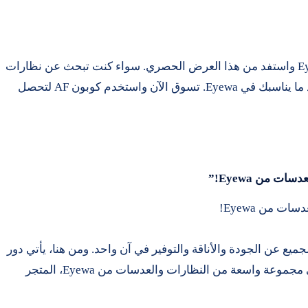
لا تفوت الفرصة لتجديد إطلالتك مع نظارات Eyewa واستفد من هذا العرض الحصري. سواء كنت تبحث عن نظارات
شمسية للشاطئ أو نظارات طبية للقراءة، ستجد ما يناسبك في Eyewa. تسوق الآن واستخدم كوبون AF لتحصل
ميع عن الجودة والأناقة والتوفير في آن واحد. ومن هنا، يأتي دور
كوبون AF الذي يقدم لكم تخفيضات لا تُقاوم على مجموعة واسعة من النظارات والعدسات من Eyewa، المتجر