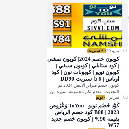
كوبون خصم 2024| كوبون نمشي
| كود ستايلي | كوبون سيفي |
كوبون تويو | كوبونات نون | كود
اوناس | 6 ذا ستريت DD90
كوبون خصم فبراير الأبيض 2024 تم
التحديث نقدم لكم مجموعة مميزة من
كوبونات الخصم الفعالة المميزة
لأفضل المتاجر علي مستوي العالم
كَوَّد خَصْم تويو | ToYou وَعُرُوض
والمستحبة للعالم ال…
2023 | B88 كود خصم الرياض
بقيمة 90% | كوبون خصم جديد
W57