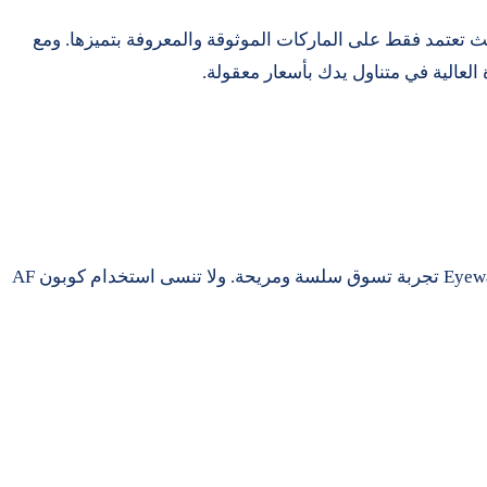
لية، حيث تعتمد فقط على الماركات الموثوقة والمعروفة بتميزها. ومع
مع واجهة مستخدم سهلة وطرق دفع آمنة، توفر Eyewa تجربة تسوق سلسة ومريحة. ولا تنسى استخدام كوبون AF