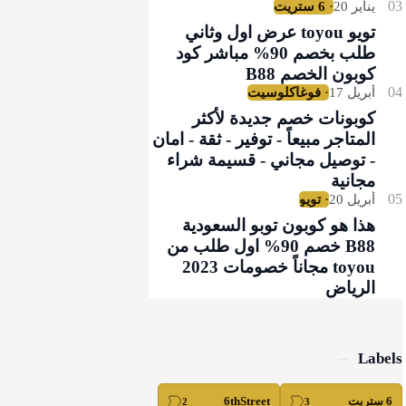
تويو toyou عرض اول وثاني
طلب بخصم 90% مباشر كود
كوبون الخصم B88
كوبونات خصم جديدة لأكثر
المتاجر مبيعاً - توفير - ثقة - امان
- توصيل مجاني - قسيمة شراء
مجانية
هذا هو كوبون توبو السعودية
B88 خصم 90% اول طلب من
toyou مجاناً خصومات 2023
الرياض
Labels
6 ستريت
6thStreet