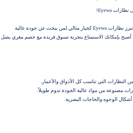
في عالم اليوم حيث تتزايد أهمية الأناقة والراحة، تبرز نظارات Eyewa كخيار مثالي لمن يبحث عن جودة عالية
تصميم يواكب الموضة. والآن، بفضل كوبون AF، أصبح بإمكانك الاستمتاع بتجربة تسوق فريدة مع خصم مغري يصل
أشكال الوجوه والحاجات البصرية.