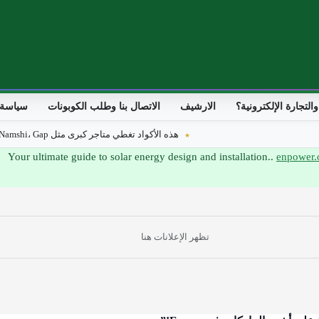
لتجارة الإلكترونية؟
الارشيف
الاتصال بنا وطلب الكوبونات
سياسة 
هذه الأكواد تغطي متاجر كبرى مثل Noon، Namshi، Gap، تويو، Vogacloset، Eyewa، وغيرها، وتمنح خصومات حقيقية في مصر وا
enpower.