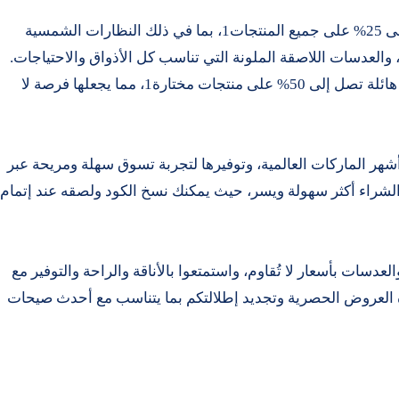
مع كوبون AF، يمكنك الحصول على خصم يصل إلى 25% على جميع المنتجات1، بما في ذلك النظارات الشمسية
 والعدسات اللاصقة الملونة التي تناسب كل الأذواق والاحتياجات.
وليس هذا فحسب، بل تشمل العروض تخفيضات هائلة تصل إلى 50% على منتجات مختارة1، مما يجعلها فرصة لا
ودة من أشهر الماركات العالمية، وتوفيرها لتجربة تسوق سهلة ومريحة عبر
مع استخدام كوبون الخصم AF، يصبح الشراء أكثر سهولة ويسر، حيث يمكنك نسخ الكود ولصقه عند إتمام
دسات بأسعار لا تُقاوم، واستمتعوا بالأناقة والراحة والتوفير مع
ستفادة من هذه العروض الحصرية وتجديد إطلالتكم بما يتناسب مع أحدث صيحات