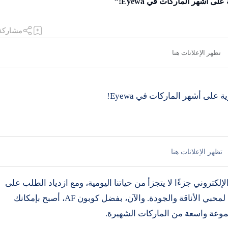
كتروني جزءًا لا يتجزأ من حياتنا اليومية، ومع ازدياد الطلب على
المنتجات عالية الجودة، تبرز Eyewa كوجهة مثالية لمحبي الأناقة والجودة. والآن، بفضل كوبون AF، أصبح بإمكانك
وعة واسعة من الماركات الشهيرة.