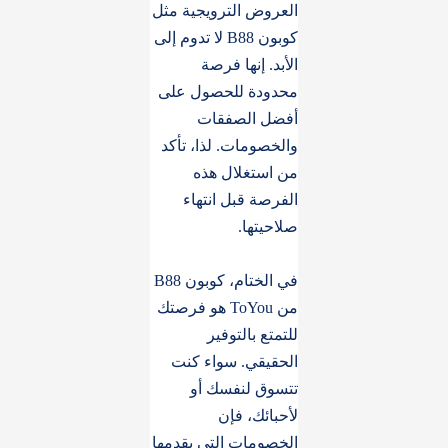
العروض الترويجية مثل
كوبون B88 لا تدوم إلى
الأبد. إنها فرصة
محدودة للحصول على
أفضل الصفقات
والخصومات. لذا، تأكد
من استغلال هذه
الفرصة قبل انتهاء
صلاحيتها.
في الختام، كوبون B88
من ToYou هو فرصتك
للتمتع بالتوفير
الحقيقي. سواء كنت
تتسوق لنفسك أو
لأحبائك، فإن
الخصومات التي يقدمها