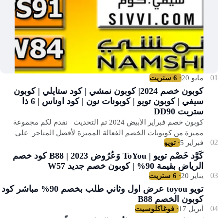
كوبون خصم 2024| كوبون نمشي | كود ستايلي | كوبون
سيفي | كوبون تويو | كوبونات نون | كود اوناس | 6 ذا
ستريت DD90
كوبون خصم فبراير الأبيض 2024 تم التحديث نقدم لكم مجموعة
مميزة من كوبونات الخصم الفعالة المميزة لأفضل المتاجر علي
مستوي العالم والمستحبة للعالم ال…
كَوَّد خَصْم تويو | ToYou وَعُرُوض 2023 | B88 كود خصم
الرياض بقيمة 90% | كوبون خصم جديد W57
تويو toyou عرض اول وثاني طلب بخصم 90% مباشر كود
كوبون الخصم B88