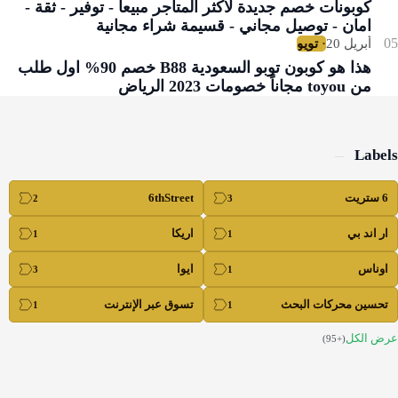
كوبونات خصم جديدة لأكثر المتاجر مبيعاً - توفير - ثقة -
امان - توصيل مجاني - قسيمة شراء مجانية
هذا هو كوبون توبو السعودية B88 خصم 90% اول طلب
من toyou مجاناً خصومات 2023 الرياض
Lab
6thStreet
 اند بي
اريكا
ناس
ايوا
سين محركات البحث
تسوق عبر الإنترنت