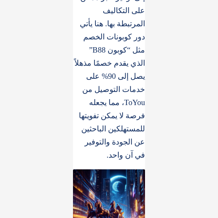
على التكاليف
المرتبطة بها. هنا يأتي
دور كوبونات الخصم
مثل “كوبون B88”
الذي يقدم خصمًا مذهلاً
يصل إلى 90% على
خدمات التوصيل من
ToYou، مما يجعله
فرصة لا يمكن تفويتها
للمستهلكين الباحثين
عن الجودة والتوفير
في آن واحد.