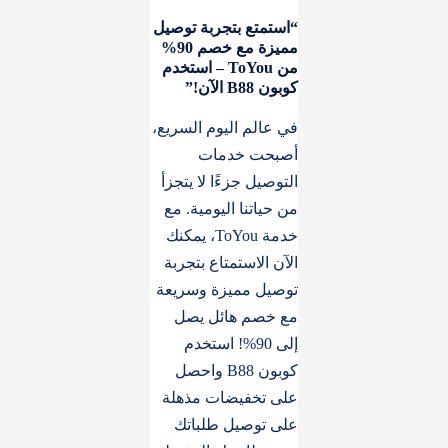
“استمتع بتجربة توصيل
مميزة مع خصم 90%
من ToYou – استخدم
كوبون B88 الآن!”
في عالم اليوم السريع،
أصبحت خدمات
التوصيل جزءًا لا يتجزأ
من حياتنا اليومية. مع
خدمة ToYou، يمكنك
الآن الاستمتاع بتجربة
توصيل مميزة وسريعة
مع خصم هائل يصل
إلى 90%! استخدم
كوبون B88 واحصل
على تخفيضات مذهلة
على توصيل طلباتك