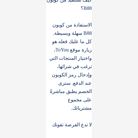
B88؟
الاستفادة من كوبون
B88 سهلة وبسيطة.
كل ما عليك فعله هو
زيارة موقع ToYou،
واختيار المنتجات التي
ترغب في شرائها،
وإدخال رمز الكوبون
عند الدفع. سترى
الخصم يطبق مباشرةً
على مجموع
مشترياتك.
لا تدع الفرصة تفوتك