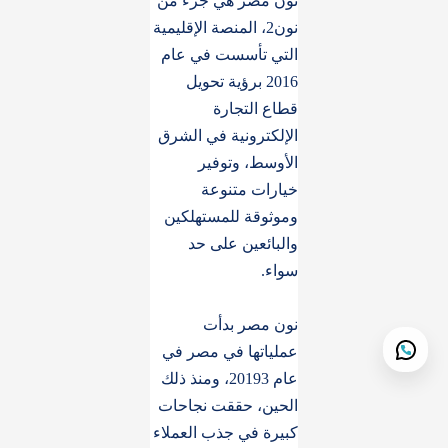
نون مصر هي جزء من
نون2، المنصة الإقليمية
التي تأسست في عام
2016 برؤية تحويل
قطاع التجارة
الإلكترونية في الشرق
الأوسط، وتوفير
خيارات متنوعة
وموثوقة للمستهلكين
والبائعين على حد
سواء.
نون مصر بدأت
عملياتها في مصر في
عام 20193، ومنذ ذلك
الحين، حققت نجاحات
كبيرة في جذب العملاء