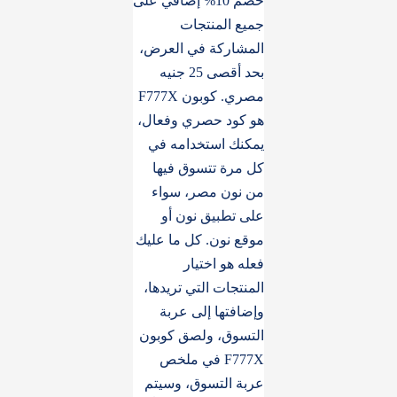
خصم 10% إضافي على
جميع المنتجات
المشاركة في العرض،
بحد أقصى 25 جنيه
مصري. كوبون F777X
هو كود حصري وفعال،
يمكنك استخدامه في
كل مرة تتسوق فيها
من نون مصر، سواء
على تطبيق نون أو
موقع نون. كل ما عليك
فعله هو اختيار
المنتجات التي تريدها،
وإضافتها إلى عربة
التسوق، ولصق كوبون
F777X في ملخص
عربة التسوق، وسيتم