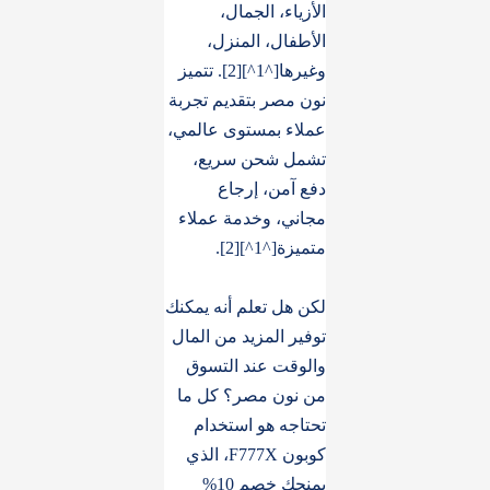
الأزياء، الجمال،
الأطفال، المنزل،
وغيرها[^1^][2]. تتميز
نون مصر بتقديم تجربة
عملاء بمستوى عالمي،
تشمل شحن سريع،
دفع آمن، إرجاع
مجاني، وخدمة عملاء
متميزة[^1^][2].
لكن هل تعلم أنه يمكنك
توفير المزيد من المال
والوقت عند التسوق
من نون مصر؟ كل ما
تحتاجه هو استخدام
كوبون F777X، الذي
يمنحك خصم 10%